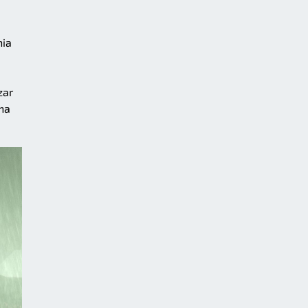
nia
zar
na