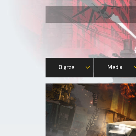
O grze
Media