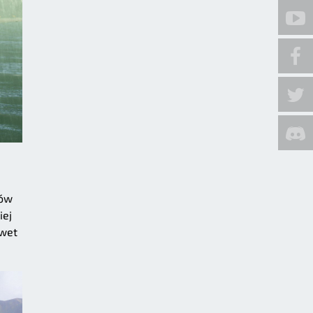
gów
iej
awet