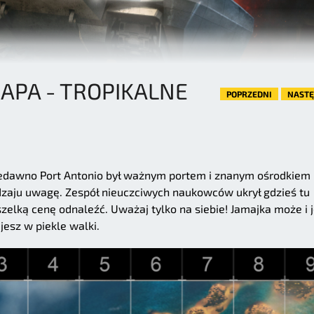
PA - TROPIKALNE
POPRZEDNI
NAST
iedawno Port Antonio był ważnym portem i znanym ośrodkiem
dzaju uwagę. Zespół nieuczciwych naukowców ukrył gdzieś tu
zelką cenę odnaleźć. Uważaj tylko na siebie! Jamajka może i j
jesz w piekle walki.