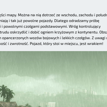
ści mapy. Można na nią dotrzeć ze wschodu, zachodu i połud
niają i tak już powolne pojazdy. Dlatego odradzamy próbę
mi i powolnymi czołgami podstawowymi. Wróg kontrolujący
trudu oskrzydlić i dobić ogniem krzyżowym z kontynentu. Obs
ch opancerzonych wozów bojowych i lekkich czołgów. Z uwagi 
kość i zwrotność. Pojazd, który stoi w miejscu, jest wrakiem!