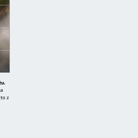
żu.
pa
to z