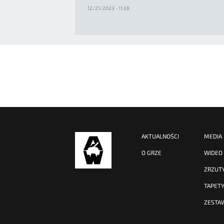
12/21/2023 - 11:38
AKTUALNOŚCI
MEDIA
O GRZE
WIDEO
ZRZUT
TAPET
ZESTA