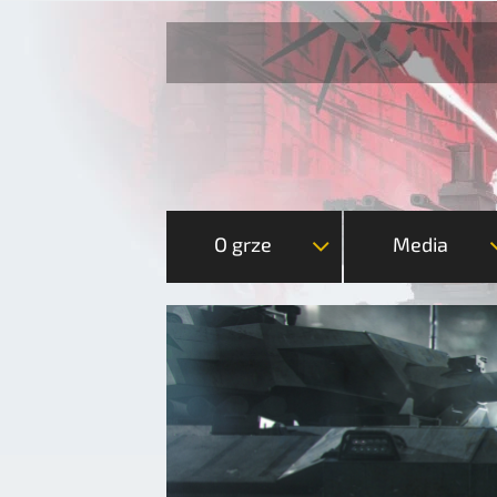
O grze
Media