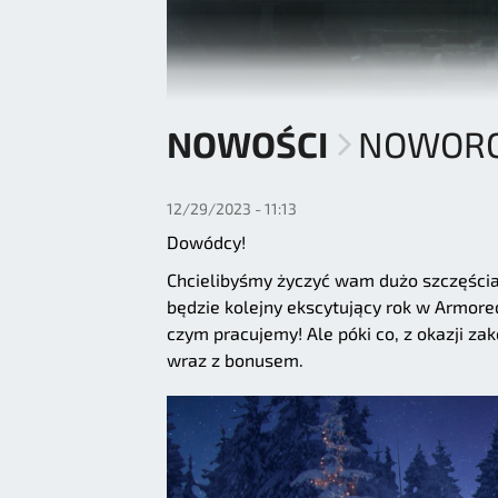
NOWOŚCI
NOWORO
12/29/2023 - 11:13
Dowódcy!
Chcielibyśmy życzyć wam dużo szczęścia
będzie kolejny ekscytujący rok w Armor
czym pracujemy! Ale póki co, z okazji za
wraz z bonusem.