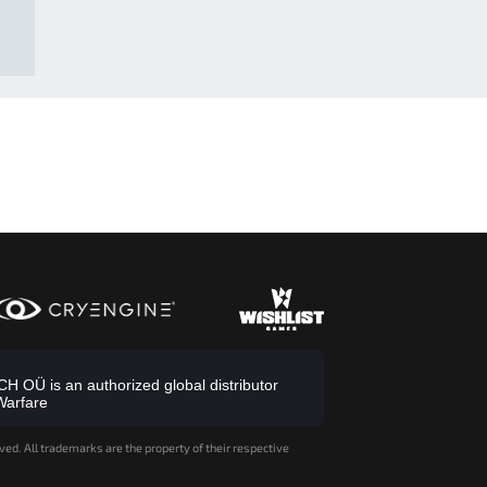
 OÜ is an authorized global distributor
Warfare
ved. All trademarks are the property of their respective