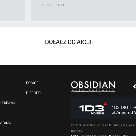
12/22/2023 - 15:21
DOŁĄCZ DO AKCJI
POMOC
DISCORD
Y EKRANU
1D3 DIGITECH
of Armored 
Y
W FANA
©
2026 Wishlist Games LTD. All rights reser
owners.
EULA
-
Terms of Service
-
Privacy Policy