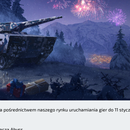
 pośrednictwem naszego rynku uruchamiania gier do 11 stycz
acza Abyss