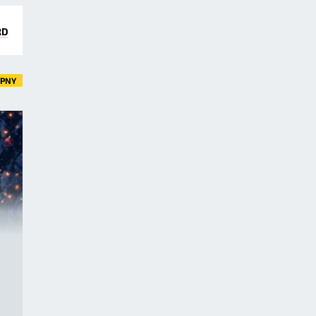
RD
ĘPNY