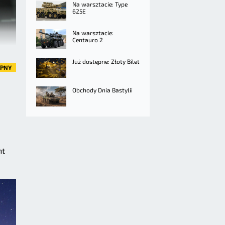
Na warsztacie: Type
625E
Na warsztacie:
Centauro 2
Już dostępne: Złoty Bilet
ĘPNY
Obchody Dnia Bastylii
nt