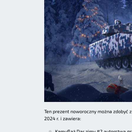
Ten prezent noworoczny można zdobyć za
2024 r. i zawiera:
Kamuflaż Dar zimy #2 autorstwa gr