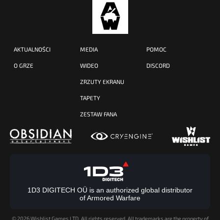
AKTUALNOŚCI
MEDIA
POMOC
O GRZE
WIDEO
DISCORD
ZRZUTY EKRANU
TAPETY
ZESTAW FANA
1D3 DIGITECH OÜ is an authorized global distributor
of Armored Warfare
©
2026 Wishlist Games LTD. All rights reserved. All trademarks are the property of