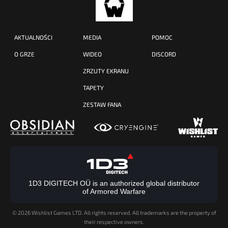
AKTUALNOŚCI
MEDIA
POMOC
O GRZE
WIDEO
DISCORD
ZRZUTY EKRANU
TAPETY
ZESTAW FANA
1D3 DIGITECH OÜ is an authorized global distributor
of Armored Warfare
©
2026 Wishlist Games LTD. All rights reserved. All trademarks are the property of
their respective owners.