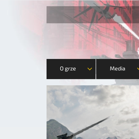
O grze
Media