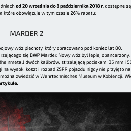
w dniach
od 20 września do 8 października 2018 r.
dostępne są
na które obowiązuje w tym czasie 26% rabatu:
MARDER 2
ojowy wóz piechoty, który opracowano pod koniec lat 80.
arzejącego się BWP Marder. Nowy wóz był lepiej opancerzony,
einmetall dwóch kalibrów, strzelającą pociskami 35 mm i 5
na wysoki koszt i rozpad ZSRR pojazdu nigdy nie przyjęto na
rz można zwiedzić w Wehrtechnisches Museum w Koblencji. Wi
artykule.