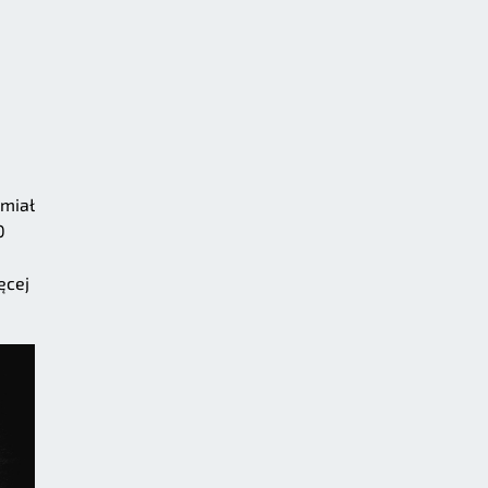
 miał
0
ęcej