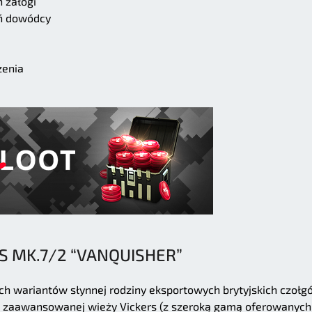
 załogi
ń dowódcy
zenia
S MK.7/2 “VANQUISHER”
ych wariantów słynnej rodziny eksportowych brytyjskich czołg
e zaawansowanej wieży Vickers (z szeroką gamą oferowanych