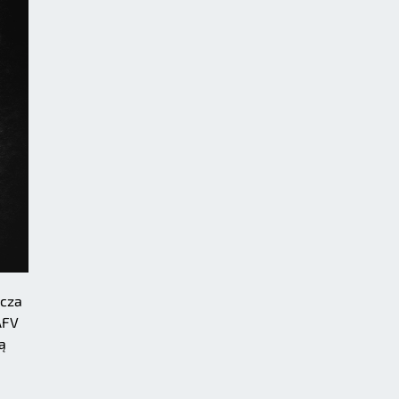
icza
AFV
ą