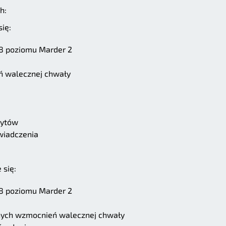
h:
ię:
8 poziomu Marder 2
ń walecznej chwały
dytów
wiadczenia
 się:
8 poziomu Marder 2
nych wzmocnień walecznej chwały