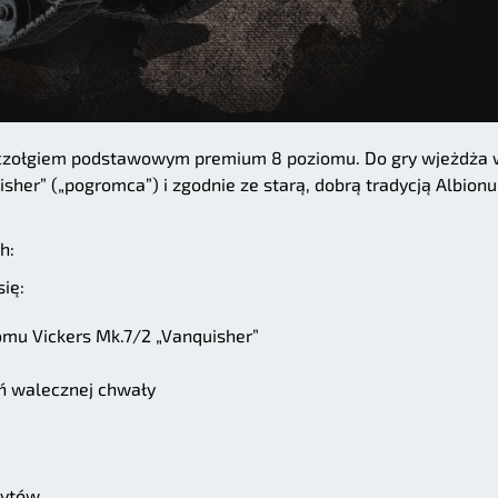
 czołgiem podstawowym premium 8 poziomu. Do gry wjeżdża 
her” („pogromca”) i zgodnie ze starą, dobrą tradycją Albionu
h:
ię:
mu Vickers Mk.7/2 „Vanquisher”
ń walecznej chwały
dytów