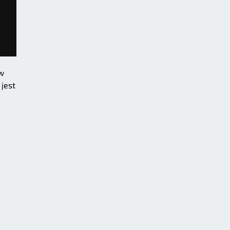
w
 jest