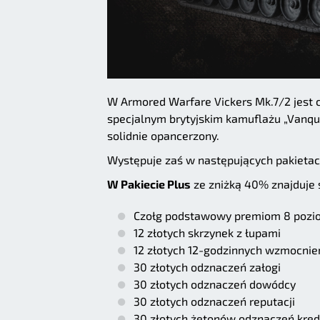
W Armored Warfare Vickers Mk.7/2 jest
specjalnym brytyjskim kamuflażu „Vanquis
solidnie opancerzony.
Występuje zaś w następujących pakietac
W Pakiecie Plus
ze zniżką 40% znajduje s
Czołg podstawowy premiom 8 pozio
12 złotych skrzynek z łupami
12 złotych 12-godzinnych wzmocnie
30 złotych odznaczeń załogi
30 złotych odznaczeń dowódcy
30 złotych odznaczeń reputacji
30 złotych żetonów odznaczeń kre