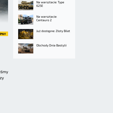
Na warsztacie: Type
625E
Na warsztacie:
Centauro 2
Już dostępne: Złoty Bilet
ĘPNY
Obchody Dnia Bastylii
iśmy
rzy