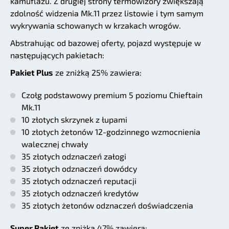
kamuflażu. Z drugiej strony termowizory zwiększają
zdolność widzenia Mk.11 przez listowie i tym samym
wykrywania schowanych w krzakach wrogów.
Abstrahując od bazowej oferty, pojazd występuje w
następujących pakietach:
Pakiet Plus
ze zniżką 25% zawiera:
Czołg podstawowy premium 5 poziomu Chieftain
Mk.11
10 złotych skrzynek z łupami
10 złotych żetonów 12-godzinnego wzmocnienia
walecznej chwały
35 złotych odznaczeń załogi
35 złotych odznaczeń dowódcy
35 złotych odznaczeń reputacji
35 złotych odznaczeń kredytów
35 złotych żetonów odznaczeń doświadczenia
Super Pakiet
ze zniżką 47% zawiera: