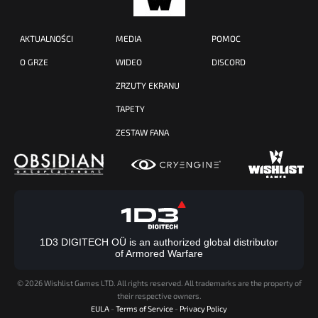
AKTUALNOŚCI
MEDIA
POMOC
O GRZE
WIDEO
DISCORD
ZRZUTY EKRANU
TAPETY
ZESTAW FANA
1D3 DIGITECH OÜ is an authorized global distributor
of Armored Warfare
©
2026 Wishlist Games LTD. All rights reserved. All trademarks are the property of
their respective owners.
EULA
-
Terms of Service
-
Privacy Policy