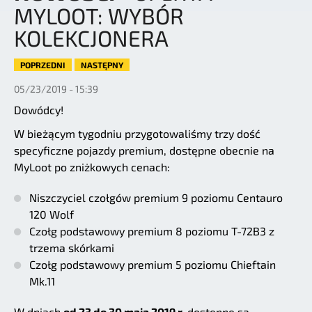
MYLOOT: WYBÓR
KOLEKCJONERA
POPRZEDNI
NASTĘPNY
05/23/2019 - 15:39
Dowódcy!
W bieżącym tygodniu przygotowaliśmy trzy dość
specyficzne pojazdy premium, dostępne obecnie na
MyLoot po zniżkowych cenach:
Niszczyciel czołgów premium 9 poziomu Centauro
120 Wolf
Czołg podstawowy premium 8 poziomu T-72B3 z
trzema skórkami
Czołg podstawowy premium 5 poziomu Chieftain
Mk.11
W dniach
od 23 do 30 maja 2019 r.
dostępne są