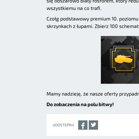
się obszarowo biały fosforem, który redu
wszystkiemu na co trafi.
Czołg podstawowy premium 10. poziomu 
skrzynkach z łupami. Zbierz 100 schemat
Mamy nadzieję, że nasze oferty przypadn
Do zobaczenia na polu bitwy!
UDOSTĘPNIJ