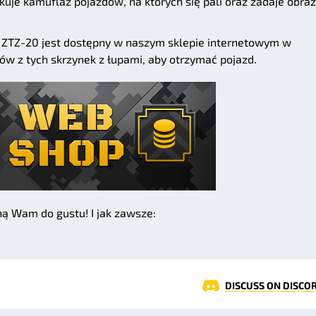
kuje kamuflaż pojazdów, na których się pali oraz zadaje obra
ZTZ-20 jest dostępny w naszym sklepie internetowym w
ów z tych skrzynek z łupami, aby otrzymać pojazd.
ą Wam do gustu! I jak zawsze:
DISCUSS ON DISCO