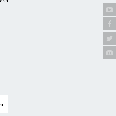
żenia
RD