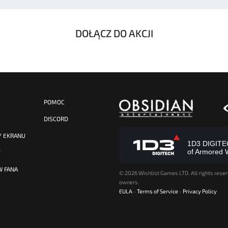
DOŁĄCZ DO AKCJI
POMOC
DISCORD
Y EKRANU
1D3 DIGITECH
of Armored 
Y
W FANA
©
2026 Wishlist Games LTD. All rights reser
owners.
EULA
-
Terms of Service
-
Privacy Policy