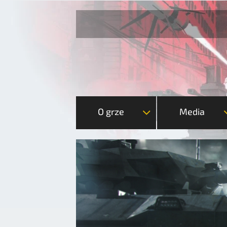
O grze
Media