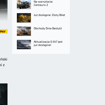
Na warsztacie:
Centauro 2
Już dostępne: Złoty Bilet
Obchody Dnia Bastylii
ĘPNY
Aktualizacja 0.547 jest
już dostępna!
iński
i z