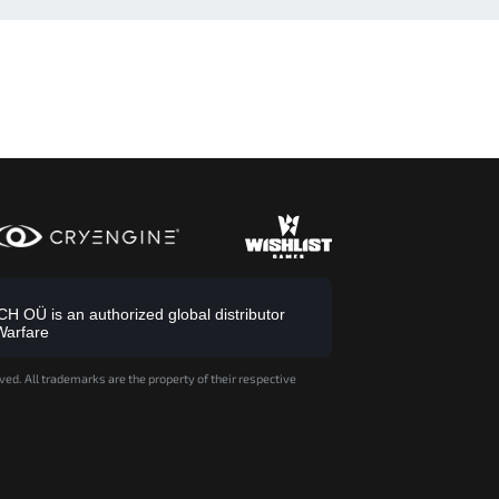
 OÜ is an authorized global distributor
Warfare
ved. All trademarks are the property of their respective