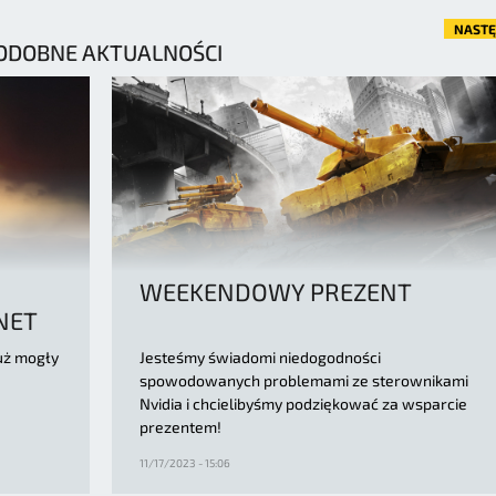
NAST
ODOBNE AKTUALNOŚCI
WEEKENDOWY PREZENT
NET
uż mogły
Jesteśmy świadomi niedogodności
spowodowanych problemami ze sterownikami
Nvidia i chcielibyśmy podziękować za wsparcie
prezentem!
11/17/2023 - 15:06