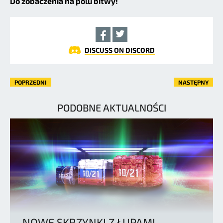
Do zobaczenia na polu bitwy!
DISCUSS ON DISCORD
POPRZEDNI
NASTĘPNY
PODOBNE AKTUALNOŚCI
NOWE SKRZYNKI Z ŁUPAMI