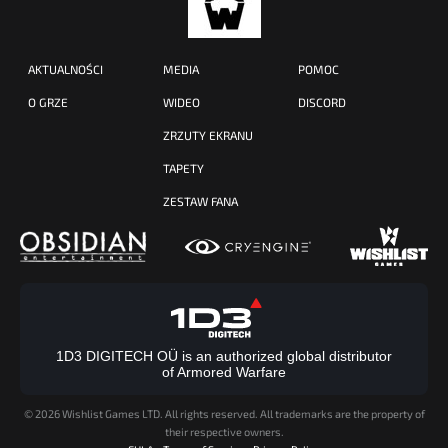
AKTUALNOŚCI
MEDIA
POMOC
O GRZE
WIDEO
DISCORD
ZRZUTY EKRANU
TAPETY
ZESTAW FANA
1D3 DIGITECH OÜ is an authorized global distributor
of Armored Warfare
©
2026 Wishlist Games LTD. All rights reserved. All trademarks are the property of
their respective owners.