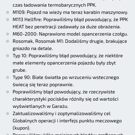
czas ładowania termobarycznych PPK.
M109: Pojazd na wieży ma teraz karabin maszynowy.
M113 Hellfire: Poprawiliśmy błąd powodujący, że PPK
HEAT bez penetracji zadawały za duże obrażenia.
M60-2000: Naprawiono model opancerzenia czołgu.
Rosomak, Rosomak M1: Dodaliśmy drugie, brakujące
gniazdo na detale.
Typ 10: Poprawiliśmy błąd powodujący, że niektóre
małe elementy opancerzenia pojazdu były zbyt
grube.
Type 90: Białe światła po wrzuceniu wstecznego
świecą się teraz poprawnie.
Poprawiliśmy błąd powodujący, że rzeczywiste
charakterystyki pocisków różniły się od wartości
wyświetlanych w Garażu.
Zaktualizowaliśmy i zoptymalizowaliśmy cel
Globalnych operacji i interfejs punktu meczowego
(kupon).
Poprawiliśmy kilka mniejszych błędów graficznych.