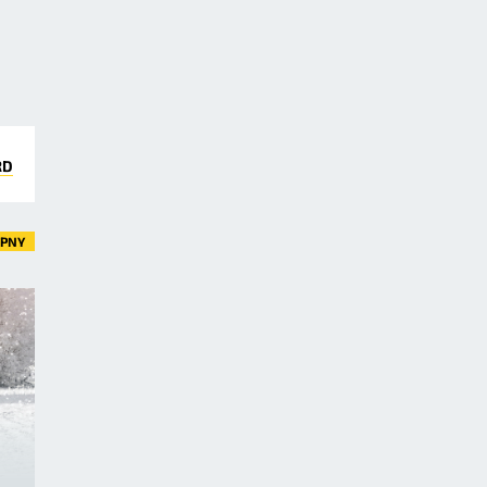
RD
ĘPNY