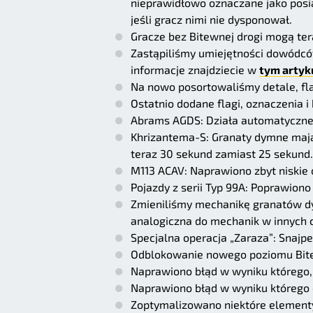
nieprawidłowo oznaczane jako posi
jeśli gracz nimi nie dysponował.
Gracze bez Bitewnej drogi mogą te
Zastąpiliśmy umiejętności dowódców,
informacje znajdziecie w
tym artyk
Na nowo posortowaliśmy detale, fla
Ostatnio dodane flagi, oznaczenia i 
Abrams AGDS: Działa automatyczne
Khrizantema-S: Granaty dymne mają
teraz 30 sekund zamiast 25 sekund.
M113 ACAV: Naprawiono zbyt niskie
Pojazdy z serii Typ 99A: Poprawiono
Zmieniliśmy mechanikę granatów d
analogiczna do mechanik w innych
Specjalna operacja „Zaraza”: Snajpe
Odblokowanie nowego poziomu Bite
Naprawiono błąd w wyniku którego, d
Naprawiono błąd w wyniku którego 
Zoptymalizowano niektóre elementy