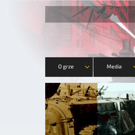
O grze
Media