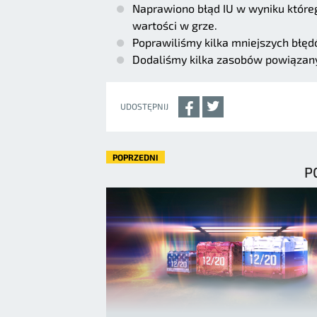
Naprawiono błąd IU w wyniku które
wartości w grze.
Poprawiliśmy kilka mniejszych błęd
Dodaliśmy kilka zasobów powiązany
UDOSTĘPNIJ
POPRZEDNI
P