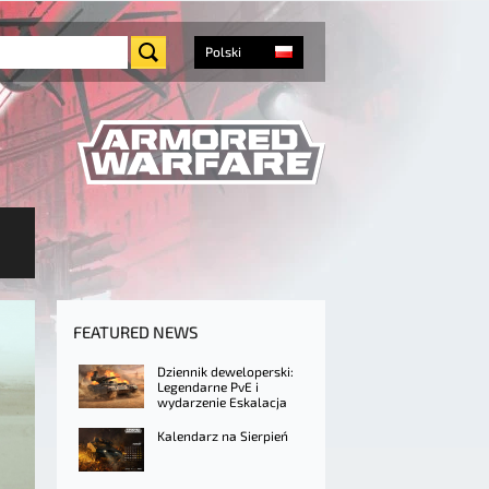
Polski
FEATURED NEWS
Dziennik deweloperski:
Legendarne PvE i
wydarzenie Eskalacja
Kalendarz na Sierpień