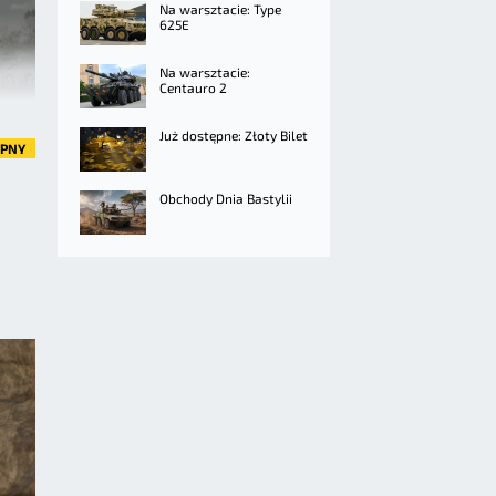
Na warsztacie: Type
625E
Na warsztacie:
Centauro 2
Już dostępne: Złoty Bilet
ĘPNY
Obchody Dnia Bastylii