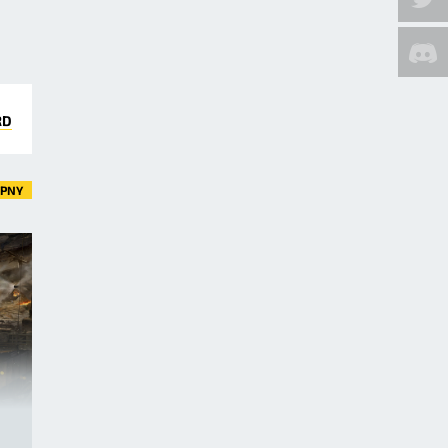
RD
ĘPNY