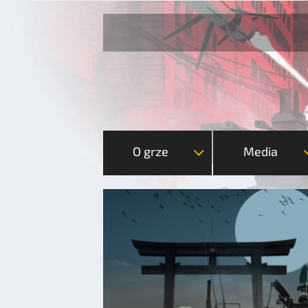
O grze
Media