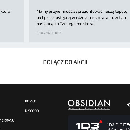
 która
Mamy przyjemność zaprezentować naszą tapetę
na lipiec, dostępną w różnych rozmiarach, w tym
pasującą do Twojego monitora!
07/01/2020 - 10:13
DOŁĄCZ DO AKCJI
POMOC
DISCORD
Y EKRANU
1D3 DIGITECH
of Armored 
Y