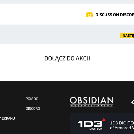
DISCUSS ON DISCO
NAST
DOŁĄCZ DO AKCJI
POMOC
DISCORD
Y EKRANU
1D3 DIGITECH
of Armored 
Y