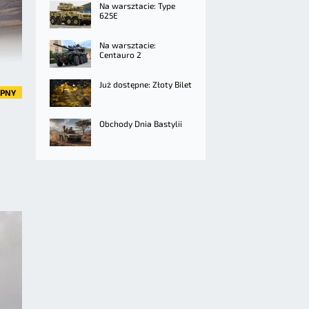
Na warsztacie: Type
625E
Na warsztacie:
Centauro 2
Już dostępne: Złoty Bilet
ĘPNY
Obchody Dnia Bastylii