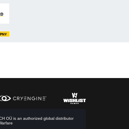
RD
ĘPNY
 OÜ is an authorized global distributor
Warfare