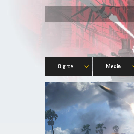
O grze
Media