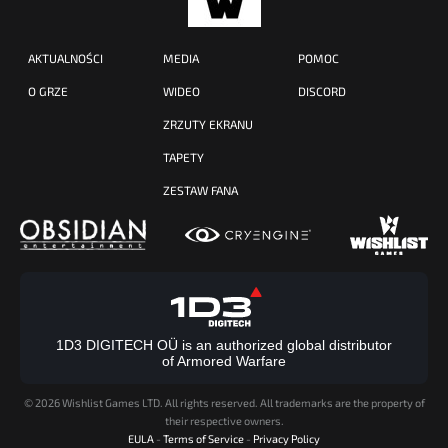
AKTUALNOŚCI
MEDIA
POMOC
O GRZE
WIDEO
DISCORD
ZRZUTY EKRANU
TAPETY
ZESTAW FANA
1D3 DIGITECH OÜ is an authorized global distributor
of Armored Warfare
©
2026 Wishlist Games LTD. All rights reserved. All trademarks are the property of
their respective owners.
EULA
-
Terms of Service
-
Privacy Policy