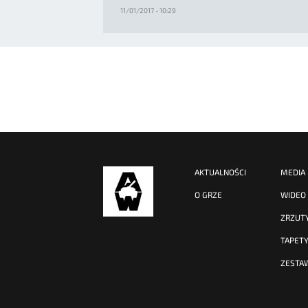
11/01/2017 - 10:29
AKTUALNOŚCI
MEDIA
O GRZE
WIDEO
ZRZUT
TAPET
ZESTA