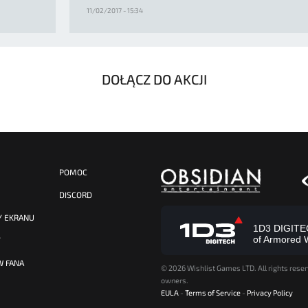
11/02/2017 - 15:34
DOŁĄCZ DO AKCJI
POMOC
DISCORD
Y EKRANU
1D3 DIGITECH
of Armored 
Y
W FANA
©
2026 Wishlist Games LTD. All rights reser
owners.
EULA
-
Terms of Service
-
Privacy Policy