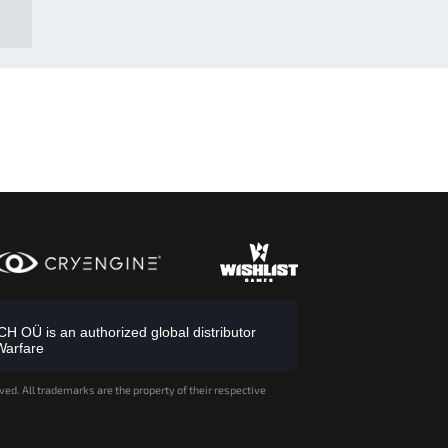
 OÜ is an authorized global distributor
Warfare
ved. All trademarks are the property of their respective