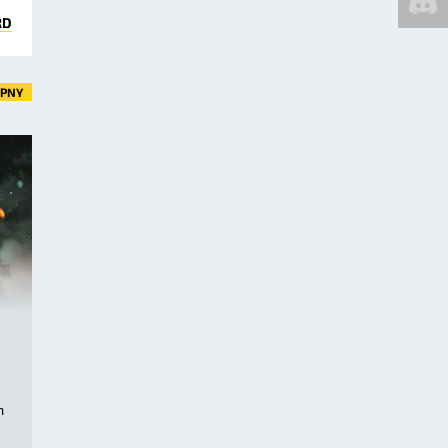
RD
ĘPNY
m