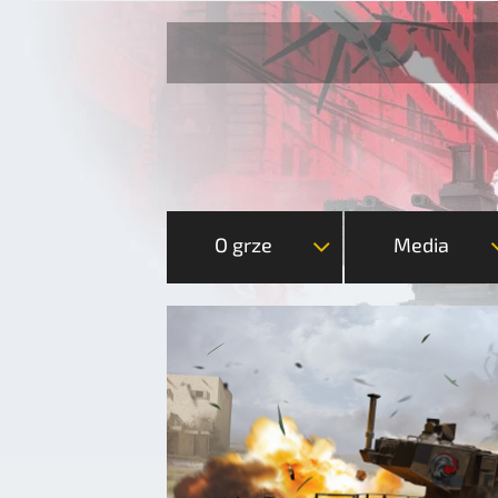
O grze
Media