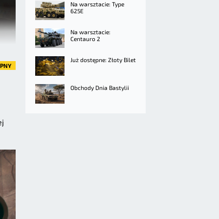
Na warsztacie: Type
625E
Na warsztacie:
Centauro 2
Już dostępne: Złoty Bilet
ĘPNY
Obchody Dnia Bastylii
ej