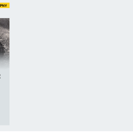
ĘPNY
R