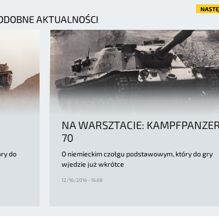
NAST
ODOBNE AKTUALNOŚCI
NA WARSZTACIE: KAMPFPANZE
70
ry do
O niemieckim czołgu podstawowym, który do gry
wjedzie już wkrótce
12/16/2016 - 16:08