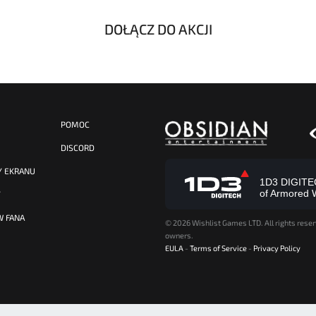
DOŁĄCZ DO AKCJI
POMOC
DISCORD
Y EKRANU
1D3 DIGITECH
of Armored 
Y
W FANA
©
2026 Wishlist Games LTD. All rights reser
owners.
EULA
-
Terms of Service
-
Privacy Policy