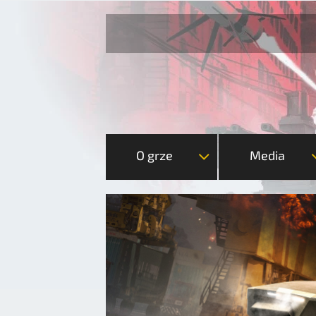
O grze
Media