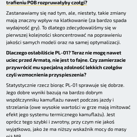
trafieniu POB rozpruwałyby czołgi?
Zastanawiamy się nad tym, ale, niestety, takie zmiany
mają znaczny wpływ na klatkowanie (za bardzo spada
wydajność gry). To dlatego zdecydowaliśmy się w
pierwszej kolejności skoncentrować na poprawieniu
jakości samych modeli oraz na samej optymalizacji.
Dlaczego osłabiliście PL-01? Teraz nie mogę nawet
uciec przed Armatą, nie jest to fajne. Czy zamierzacie
przywrócić mu specjalną zdolność lekkich czołgów
czyli wzmocnienia przyspieszenia?
Statystycznie rzecz biorąc PL-01 sprawuje się dobrze.
Jego dobre wyniki bazują na bardzo dobrym
współczynniku kamuflażu nawet podczas jazdy i
strzelania (owe wysokie wartości w grze mają imitować
efekt jego systemu termicznego kamuflażu). Jest
oprócz tego szybki i zwrotny, przy czym nie jakoś
wyjątkowo, jako że ma niższy wskaźnik mocy do masy
niż M8.