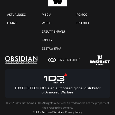
AKTUALNOŚCI
MEDIA
POMOC
O GRZE
WIDEO
DISCORD
ZRZUTY EKRANU
TAPETY
ZESTAW FANA
1D3 DIGITECH OÜ is an authorized global distributor
of Armored Warfare
©
2026 Wishlist Games LTD. All rights reserved. All trademarks are the property of
their respective owners.
EULA
-
Terms of Service
-
Privacy Policy