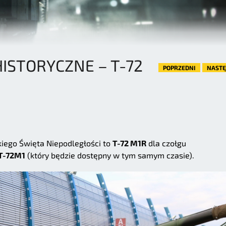
HISTORYCZNE – T-72
POPRZEDNI
NAST
kiego Święta Niepodległości to
T-72 M1R
dla czołgu
T-72M1
(który będzie dostępny w tym samym czasie).