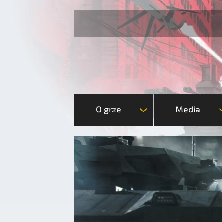
O grze
Media