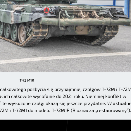
T-72 M1R
całkowitego pozbycia się przynajmniej czołgów T-72M i T-72M
ał ich całkowite wycofanie do 2021 roku. Niemniej konflikt w
 te wysłużone czołgi okażą się jeszcze przydatne. W aktualne
-72M i T-72M1 do modelu T-72M1R (R oznacza „restaurowany”)