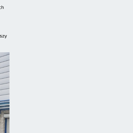
ch
szy