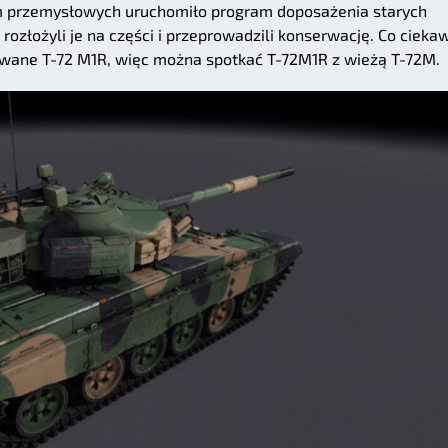
m przemysłowych uruchomiło program doposażenia starych
ozłożyli je na części i przeprowadzili konserwację. Co cieka
wane T-72 M1R, więc można spotkać T-72M1R z wieżą T-72M.