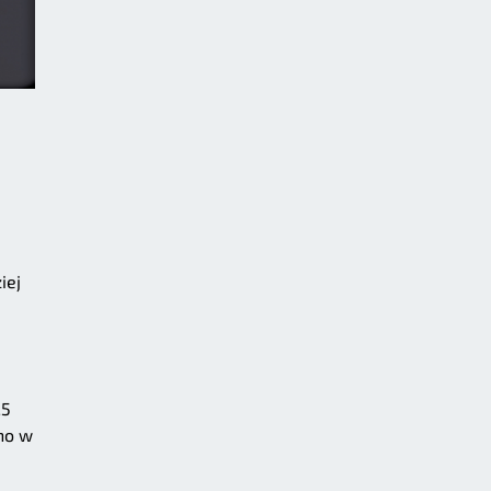
iej
25
no w