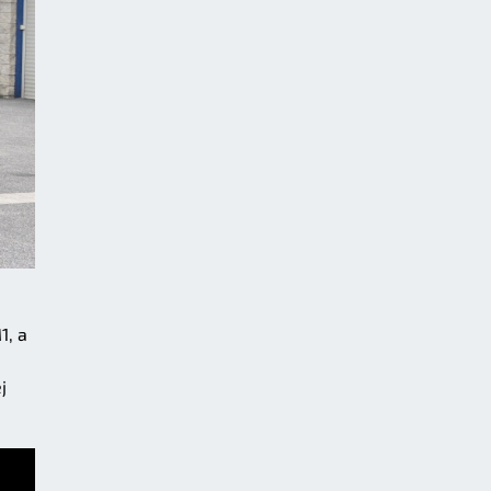
1, a
j
.