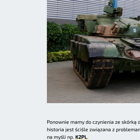
Ponownie mamy do czynienia ze skórką d
historia jest ściśle związana z proble
na myśli np.
K2PL
.