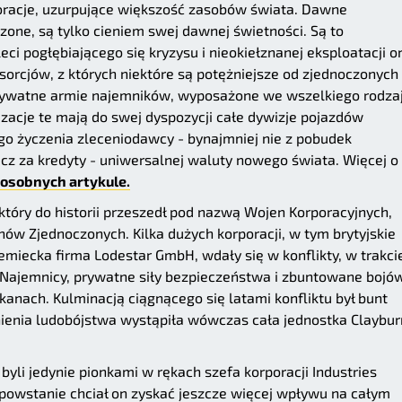
poracje, uzurpujące większość zasobów świata. Dawne
zone, są tylko cieniem swej dawnej świetności. Są to
i pogłębiającego się kryzysu i nieokiełznanej eksploatacji o
sorcjów, z których niektóre są potężniejsze od zjednoczonych
prywatne armie najemników, wyposażone we wszelkiego rodza
izacje te mają do swej dyspozycji całe dywizje pojazdów
go życzenia zleceniodawcy - bynajmniej nie z pobudek
lecz za kredyty - uniwersalnej waluty nowego świata. Więcej o
osobnych artykule.
, który do historii przeszedł pod nazwą Wojen Korporacyjnych,
ów Zjednoczonych. Kilka dużych korporacji, w tym brytyjskie
iemiecka firma Lodestar GmbH, wdały się w konflikty, w trakci
 Najemnicy, prywatne siły bezpieczeństwa i zbuntowane bojó
łkanach. Kulminacją ciągnącego się latami konfliktu był bunt
enia ludobójstwa wystąpiła wówczas cała jednostka Claybur
byli jedynie pionkami w rękach szefa korporacji Industries
powstanie chciał on zyskać jeszcze więcej wpływu na całym