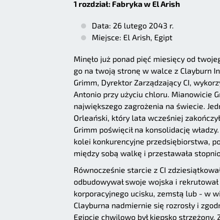
1 rozdział: Fabryka w El Arish
Data: 26 lutego 2043 r.
Miejsce: El Arish, Egipt
Minęło już ponad pięć miesięcy od twoj
go na twoją stronę w walce z Clayburn I
Grimm, Dyrektor Zarządzający CI, wykorzy
Antonio przy użyciu chloru. Mianowicie 
największego zagrożenia na świecie. Je
Orleański, który lata wcześniej zakończ
Grimm poświęcił na konsolidację władzy
kolei konkurencyjne przedsiębiorstwa, p
między sobą walkę i przestawała stopn
Równocześnie starcie z CI zdziesiątkował
odbudowywał swoje wojska i rekrutował 
korporacyjnego ucisku, zemstą lub - w w
Clayburna nadmiernie się rozrosły i zgo
Egipcie chwilowo był kiepsko strzeżony.