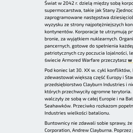
Świat w 2042 r. dzielą między sobą kor
supermocarstwa, takie jak Stany Zjednoc
zaprogramowane następstwa dziesięciolec
wyzysku ze strony najpotężniejszych kon
kontynentów. Korporacje te utrzymują 
bronie, za wyjątkiem nuklearnych. Organ
pancernych, gotowe do spełnienia każde
patriotycznych czy poczucia lojalności, 
świecie Armored Warfare przeczytasz
w 
Pod koniec lat 30. XX w. cykl konfliktów
zdewastował większą część Europy i Stan
przedsiębiorstwo Clayburn Industries i n
których przechwyciły ogromne terytoria.
walczyły ze sobą w całej Europie i na Ba
Seahawków. Przeciwko rozkazom popełni
Industries wielkości batalionu.
Buntownicy nie zdawali sobie sprawy, że 
Corporation, Andrew Clayburna. Poprzez 