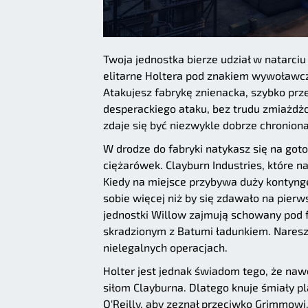
Twoja jednostka bierze udział w natarci
elitarne Holtera pod znakiem wywoławcz
Atakujesz fabrykę znienacka, szybko prz
desperackiego ataku, bez trudu zmiażd
zdaje się być niezwykle dobrze chronion
W drodze do fabryki natykasz się na go
ciężarówek. Clayburn Industries, które n
Kiedy na miejsce przybywa duży kontynge
sobie więcej niż by się zdawało na pierws
jednostki Willow zajmują schowany pod f
skradzionym z Batumi ładunkiem. Nareszc
nielegalnych operacjach.
Holter jest jednak świadom tego, że naw
siłom Clayburna. Dlatego knuje śmiały p
O'Reilly, aby zeznał przeciwko Grimmowi.