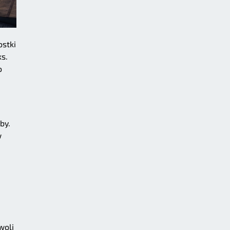
ostki
s.
o
by.
w
woli