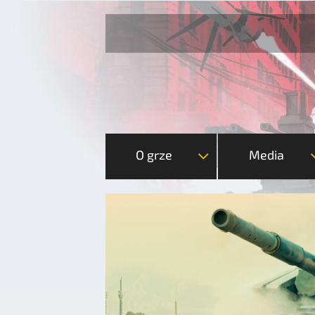
O grze
Media