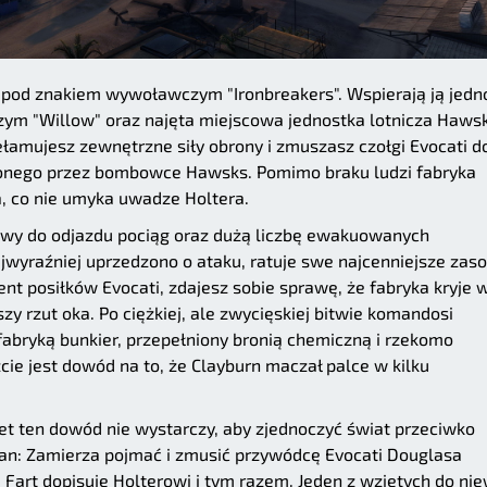
u pod znakiem wywoławczym "Ironbreakers". Wspierają ją jedn
ym "Willow" oraz najęta miejscowa jednostka lotnicza Hawsk
ełamujesz zewnętrzne siły obrony i zmuszasz czołgi Evocati d
żonego przez bombowce Hawsks. Pomimo braku ludzi fabryka
a, co nie umyka uwadze Holtera.
towy do odjazdu pociąg oraz dużą liczbę ewakuowanych
ajwyraźniej uprzedzono o ataku, ratuje swe najcenniejsze zaso
nt posiłków Evocati, zdajesz sobie sprawę, że fabryka kryje 
zy rzut oka. Po ciężkiej, ale zwycięskiej bitwie komandosi
abryką bunkier, przepełniony bronią chemiczną i rzekomo
ie jest dowód na to, że Clayburn maczał palce w kilku
et ten dowód nie wystarczy, aby zjednoczyć świat przeciwko
lan: Zamierza pojmać i zmusić przywódcę Evocati Douglasa
 Fart dopisuje Holterowi i tym razem. Jeden z wziętych do nie