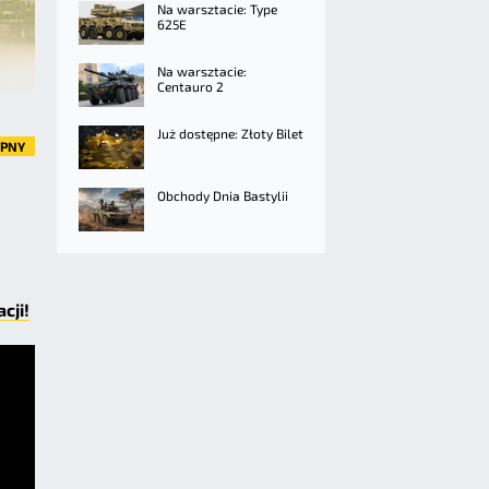
Na warsztacie: Type
625E
Na warsztacie:
Centauro 2
Już dostępne: Złoty Bilet
ĘPNY
Obchody Dnia Bastylii
cji!