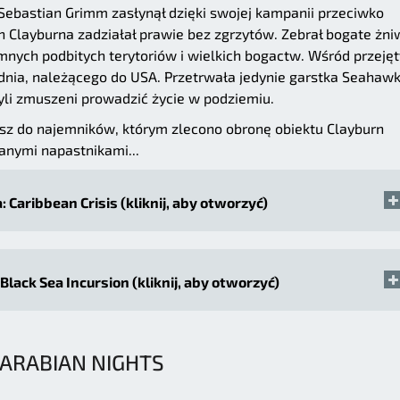
Sebastian Grimm zasłynął dzięki swojej kampanii przeciwko
 Clayburna zadziałał prawie bez zgrzytów. Zebrał bogate żn
nych podbitych terytoriów i wielkich bogactw. Wśród przeję
udnia, należącego do USA. Przetrwała jedynie garstka Seahaw
byli zmuszeni prowadzić życie w podziemiu.
ysz do najemników, którym zlecono obronę obiektu Clayburn
anymi napastnikami...
: Caribbean Crisis (kliknij, aby otworzyć)
Black Sea Incursion (kliknij, aby otworzyć)
ARABIAN NIGHTS