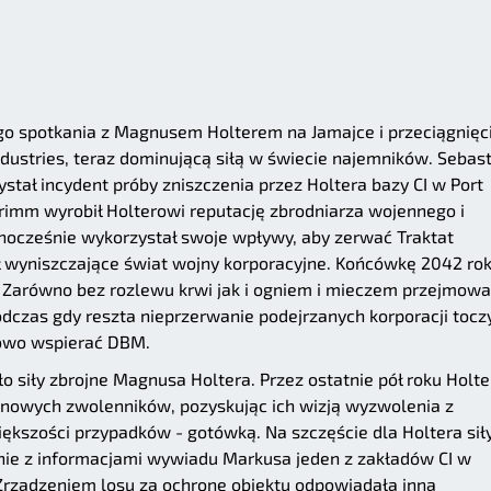
ego spotkania z Magnusem Holterem na Jamajce i przeciągnięc
ndustries, teraz dominującą siłą w świecie najemników. Sebas
stał incydent próby zniszczenia przez Holtera bazy CI w Port
Grimm wyrobił Holterowi reputację zbrodniarza wojennego i
dnocześnie wykorzystał swoje wpływy, aby zerwać Traktat
ył wyniszczające świat wojny korporacyjne. Końcówkę 2042 ro
. Zarówno bez rozlewu krwi jak i ogniem i mieczem przejmowa
odczas gdy reszta nieprzerwanie podejrzanych korporacji tocz
iowo wspierać DBM.
o siły zbrojne Magnusa Holtera. Przez ostatnie pół roku Holte
nowych zwolenników, pozyskując ich wizją wyzwolenia z
iększości przypadków - gotówką. Na szczęście dla Holtera sił
dnie z informacjami wywiadu Markusa jeden z zakładów CI w
 Zrządzeniem losu za ochronę obiektu odpowiadała inna