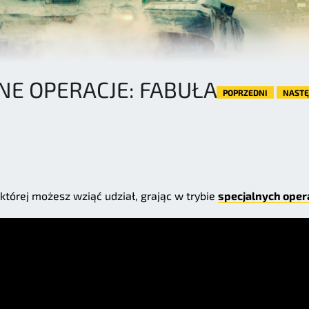
NE OPERACJE: FABUŁA
POPRZEDNI
NAST
której możesz wziąć udział, grając w trybie
specjalnych opera