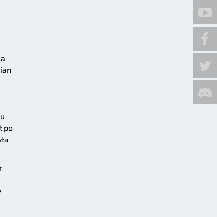
ia
tian
ku
ł po
yła
r
y