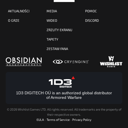
AKTUALNOŚCI
MEDIA
POMOC
O GRZE
WIDEO
DISCORD
ZRZUTY EKRANU
TAPETY
ZESTAW FANA
1D3 DIGITECH OÜ is an authorized global distributor
of Armored Warfare
©
2026 Wishlist Games LTD. All rights reserved. All trademarks are the property of
their respective owners.
EULA
-
Terms of Service
-
Privacy Policy