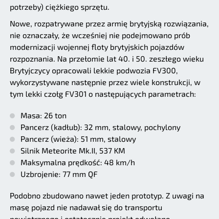
potrzeby) ciężkiego sprzętu.
Nowe, rozpatrywane przez armię brytyjską rozwiązania,
nie oznaczały, że wcześniej nie podejmowano prób
modernizacji wojennej floty brytyjskich pojazdów
rozpoznania. Na przełomie lat 40. i 50. zeszłego wieku
Brytyjczycy opracowali lekkie podwozia FV300,
wykorzystywane następnie przez wiele konstrukcji, w
tym lekki czołg FV301 o następujących parametrach:
Masa: 26 ton
Pancerz (kadłub): 32 mm, stalowy, pochylony
Pancerz (wieża): 51 mm, stalowy
Silnik Meteorite Mk.II, 537 KM
Maksymalna prędkość: 48 km/h
Uzbrojenie: 77 mm QF
Podobno zbudowano nawet jeden prototyp. Z uwagi na
masę pojazd nie nadawał się do transportu
powietrznego i ostatecznie projekt odwołano.