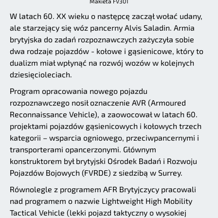
Makieta FV301
W latach 60. XX wieku o następcę zaczął wołać udany,
ale starzejący się wóz pancerny Alvis Saladin. Armia
brytyjska do zadań rozpoznawczych zażyczyła sobie
dwa rodzaje pojazdów - kołowe i gąsienicowe, który to
dualizm miał wpłynąć na rozwój wozów w kolejnych
dziesięcioleciach.
Program opracowania nowego pojazdu
rozpoznawczego nosił oznaczenie AVR (Armoured
Reconnaissance Vehicle), a zaowocował w latach 60.
projektami pojazdów gąsienicowych i kołowych trzech
kategorii – wsparcia ogniowego, przeciwpancernymi i
transporterami opancerzonymi. Głównym
konstruktorem był brytyjski Ośrodek Badań i Rozwoju
Pojazdów Bojowych (FVRDE) z siedzibą w Surrey.
Równolegle z programem AFR Brytyjczycy pracowali
nad programem o nazwie Lightweight High Mobility
Tactical Vehicle (lekki pojazd taktyczny o wysokiej