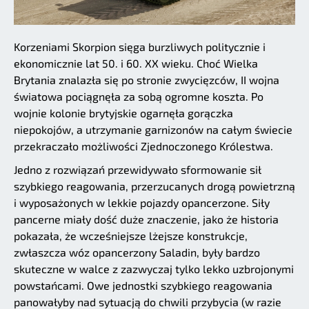
Korzeniami Skorpion sięga burzliwych politycznie i
ekonomicznie lat 50. i 60. XX wieku. Choć Wielka
Brytania znalazła się po stronie zwycięzców, II wojna
światowa pociągnęła za sobą ogromne koszta. Po
wojnie kolonie brytyjskie ogarnęła gorączka
niepokojów, a utrzymanie garnizonów na całym świecie
przekraczało możliwości Zjednoczonego Królestwa.
Jedno z rozwiązań przewidywało sformowanie sił
szybkiego reagowania, przerzucanych drogą powietrzną
i wyposażonych w lekkie pojazdy opancerzone. Siły
pancerne miały dość duże znaczenie, jako że historia
pokazała, że wcześniejsze lżejsze konstrukcje,
zwłaszcza wóz opancerzony Saladin, były bardzo
skuteczne w walce z zazwyczaj tylko lekko uzbrojonymi
powstańcami. Owe jednostki szybkiego reagowania
panowałyby nad sytuacją do chwili przybycia (w razie