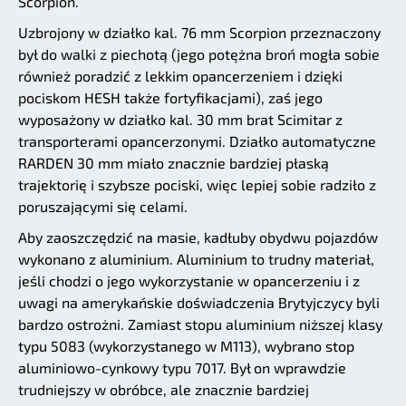
Scorpion.
Uzbrojony w działko kal. 76 mm Scorpion przeznaczony
był do walki z piechotą (jego potężna broń mogła sobie
również poradzić z lekkim opancerzeniem i dzięki
pociskom HESH także fortyfikacjami), zaś jego
wyposażony w działko kal. 30 mm brat Scimitar z
transporterami opancerzonymi. Działko automatyczne
RARDEN 30 mm miało znacznie bardziej płaską
trajektorię i szybsze pociski, więc lepiej sobie radziło z
poruszającymi się celami.
Aby zaoszczędzić na masie, kadłuby obydwu pojazdów
wykonano z aluminium. Aluminium to trudny materiał,
jeśli chodzi o jego wykorzystanie w opancerzeniu i z
uwagi na amerykańskie doświadczenia Brytyjczycy byli
bardzo ostrożni. Zamiast stopu aluminium niższej klasy
typu 5083 (wykorzystanego w M113), wybrano stop
aluminiowo-cynkowy typu 7017. Był on wprawdzie
trudniejszy w obróbce, ale znacznie bardziej