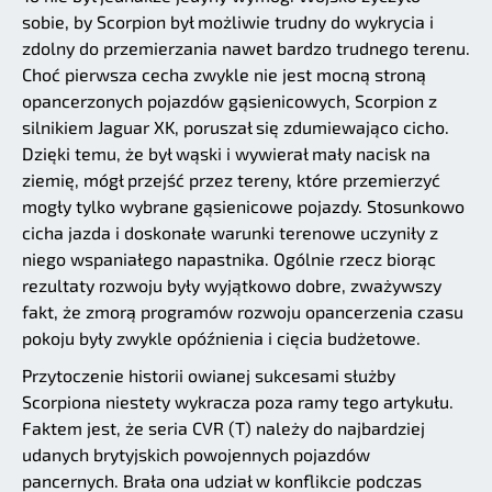
sobie, by Scorpion był możliwie trudny do wykrycia i
zdolny do przemierzania nawet bardzo trudnego terenu.
Choć pierwsza cecha zwykle nie jest mocną stroną
opancerzonych pojazdów gąsienicowych, Scorpion z
silnikiem Jaguar XK, poruszał się zdumiewająco cicho.
Dzięki temu, że był wąski i wywierał mały nacisk na
ziemię, mógł przejść przez tereny, które przemierzyć
mogły tylko wybrane gąsienicowe pojazdy. Stosunkowo
cicha jazda i doskonałe warunki terenowe uczyniły z
niego wspaniałego napastnika. Ogólnie rzecz biorąc
rezultaty rozwoju były wyjątkowo dobre, zważywszy
fakt, że zmorą programów rozwoju opancerzenia czasu
pokoju były zwykle opóźnienia i cięcia budżetowe.
Przytoczenie historii owianej sukcesami służby
Scorpiona niestety wykracza poza ramy tego artykułu.
Faktem jest, że seria CVR (T) należy do najbardziej
udanych brytyjskich powojennych pojazdów
pancernych. Brała ona udział w konflikcie podczas