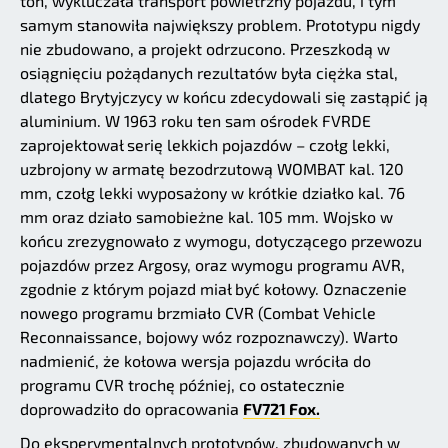
ton, wykluczała transport powietrzny pojazdu, i tym
samym stanowiła największy problem. Prototypu nigdy
nie zbudowano, a projekt odrzucono. Przeszkodą w
osiągnięciu pożądanych rezultatów była ciężka stal,
dlatego Brytyjczycy w końcu zdecydowali się zastąpić ją
aluminium. W 1963 roku ten sam ośrodek FVRDE
zaprojektował serię lekkich pojazdów – czołg lekki,
uzbrojony w armatę bezodrzutową WOMBAT kal. 120
mm, czołg lekki wyposażony w krótkie działko kal. 76
mm oraz działo samobieżne kal. 105 mm. Wojsko w
końcu zrezygnowało z wymogu, dotyczącego przewozu
pojazdów przez Argosy, oraz wymogu programu AVR,
zgodnie z którym pojazd miał być kołowy. Oznaczenie
nowego programu brzmiało CVR (Combat Vehicle
Reconnaissance, bojowy wóz rozpoznawczy). Warto
nadmienić, że kołowa wersja pojazdu wróciła do
programu CVR trochę później, co ostatecznie
doprowadziło do opracowania
FV721 Fox.
Do eksperymentalnych prototypów, zbudowanych w