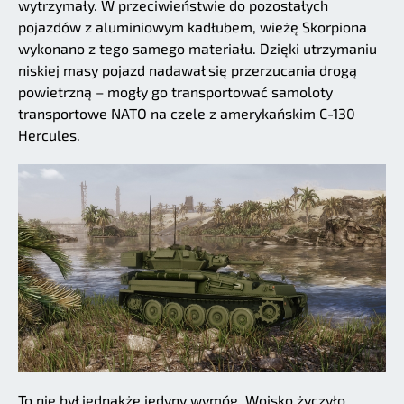
wytrzymały. W przeciwieństwie do pozostałych
pojazdów z aluminiowym kadłubem, wieżę Skorpiona
wykonano z tego samego materiału. Dzięki utrzymaniu
niskiej masy pojazd nadawał się przerzucania drogą
powietrzną – mogły go transportować samoloty
transportowe NATO na czele z amerykańskim C-130
Hercules.
To nie był jednakże jedyny wymóg. Wojsko życzyło