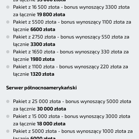
Pakiet z 16 500 złota - bonus wynoszący 3300 złota
za łącznie
19 800 złota
Pakiet z 5500 złota - bonus wynoszący 1100 złota za
łącznie
6600 złota
Pakiet z 2750 złota - bonus wynoszący 550 złota za
łącznie
3300 złota
Pakiet z 1650 złota - bonus wynoszący 330 złota za
łącznie
1980 złota
Pakiet z 1100 złota - bonus wynoszący 220 złota za
łącznie
1320 złota
Serwer północnoamerykański
Pakiet z 25 000 złota - bonus wynoszący 5000 złota
za łącznie
30 000 złota
Pakiet z 15 000 złota - bonus wynoszący 3000 złota
za łącznie
18 000 złota
Pakiet z 5000 złota - bonus wynoszący 1000 złota za
łącznie
6000 złota