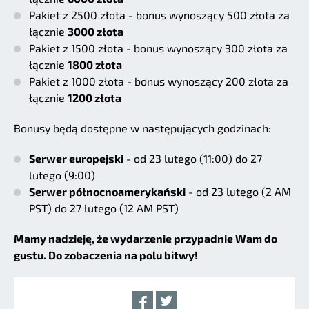
Pakiet z 2500 złota - bonus wynoszący 500 złota za
łącznie
3000 złota
Pakiet z 1500 złota - bonus wynoszący 300 złota za
łącznie
1800 złota
Pakiet z 1000 złota - bonus wynoszący 200 złota za
łącznie
1200 złota
Bonusy będą dostępne w następujących godzinach:
Serwer europejski
- od 23 lutego (11:00) do 27
lutego (9:00)
Serwer północnoamerykański
- od 23 lutego (2 AM
PST) do 27 lutego (12 AM PST)
Mamy nadzieję, że wydarzenie przypadnie Wam do
gustu. Do zobaczenia na polu bitwy!