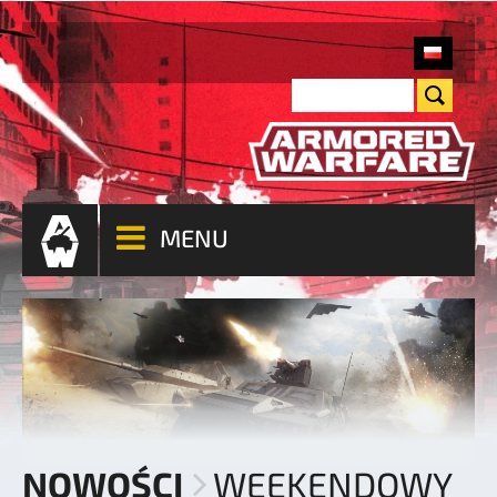
MENU
NOWOŚCI
WEEKENDOWY