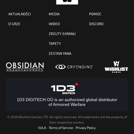
AKTUALNOŚCI
MEDIA
POMOC
O GRZE
WIDEO
DISCORD
ZRZUTY EKRANU
TAPETY
ZESTAW FANA
1D3 DIGITECH OÜ is an authorized global distributor
of Armored Warfare
©
2026 Wishlist Games LTD. All rights reserved. All trademarks are the property of
their respective owners.
EULA
-
Terms of Service
-
Privacy Policy