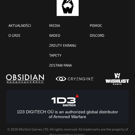
AKTUALNOŚCI
MEDIA
POMOC
O GRZE
WIDEO
DISCORD
ZRZUTY EKRANU
TAPETY
ZESTAW FANA
1D3 DIGITECH OÜ is an authorized global distributor
of Armored Warfare
©
2026 Wishlist Games LTD. All rights reserved. All trademarks are the property of
their respective owners.