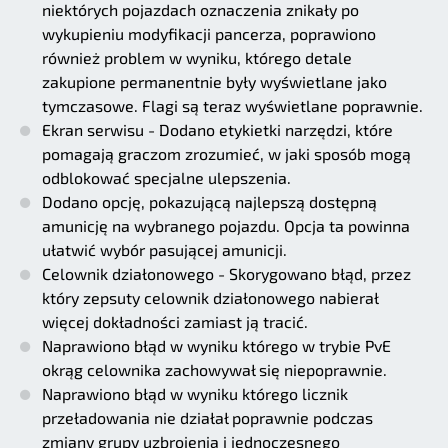
niektórych pojazdach oznaczenia znikały po
wykupieniu modyfikacji pancerza, poprawiono
również problem w wyniku, którego detale
zakupione permanentnie były wyświetlane jako
tymczasowe. Flagi są teraz wyświetlane poprawnie.
Ekran serwisu - Dodano etykietki narzędzi, które
pomagają graczom zrozumieć, w jaki sposób mogą
odblokować specjalne ulepszenia.
Dodano opcję, pokazującą najlepszą dostępną
amunicję na wybranego pojazdu. Opcja ta powinna
ułatwić wybór pasującej amunicji.
Celownik działonowego - Skorygowano błąd, przez
który zepsuty celownik działonowego nabierał
więcej dokładności zamiast ją tracić.
Naprawiono błąd w wyniku którego w trybie PvE
okrąg celownika zachowywał się niepoprawnie.
Naprawiono błąd w wyniku którego licznik
przeładowania nie działał poprawnie podczas
zmiany grupy uzbrojenia i jednoczesnego