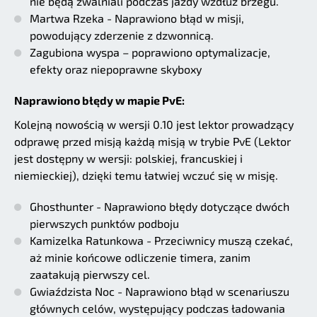
nie będą zwalniali podczas jazdy wzdłuż brzegu.
Martwa Rzeka - Naprawiono błąd w misji,
powodujący zderzenie z dzwonnicą.
Zagubiona wyspa – poprawiono optymalizacje,
efekty oraz niepoprawne skyboxy
Naprawiono błędy w mapie PvE:
Kolejną nowością w wersji 0.10 jest lektor prowadzący
odprawę przed misją każdą misją w trybie PvE (Lektor
jest dostępny w wersji: polskiej, francuskiej i
niemieckiej), dzięki temu łatwiej wczuć się w misję.
Ghosthunter - Naprawiono błędy dotyczące dwóch
pierwszych punktów podboju
Kamizelka Ratunkowa - Przeciwnicy muszą czekać,
aż minie końcowe odliczenie timera, zanim
zaatakują pierwszy cel.
Gwiaździsta Noc - Naprawiono błąd w scenariuszu
głównych celów, występujący podczas ładowania