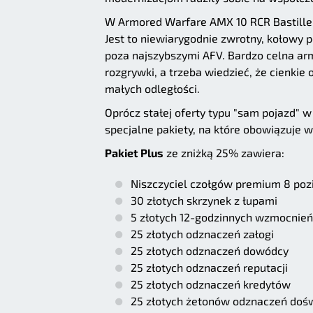
W Armored Warfare AMX 10 RCR Bastille
Jest to niewiarygodnie zwrotny, kołowy 
poza najszybszymi AFV. Bardzo celna arm
rozgrywki, a trzeba wiedzieć, że cienki
małych odległości.
Oprócz stałej oferty typu "sam pojazd" 
specjalne pakiety, na które obowiązuje 
Pakiet Plus
ze zniżką 25% zawiera:
Niszczyciel czołgów premium 8 poz
30 złotych skrzynek z łupami
5 złotych 12-godzinnych wzmocnień
25 złotych odznaczeń załogi
25 złotych odznaczeń dowódcy
25 złotych odznaczeń reputacji
25 złotych odznaczeń kredytów
25 złotych żetonów odznaczeń doś