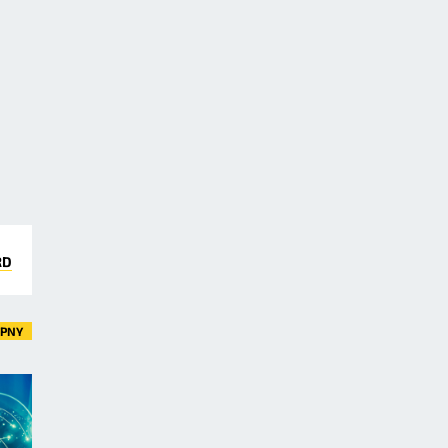
RD
ĘPNY