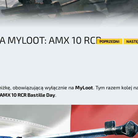
NA MYLOOT: AMX 10 RCR
POPRZEDNI
NAST
niżkę, obowiązującą wyłącznie na
MyLoot
. Tym razem kolej n
AMX 10 RCR Bastille Day
.