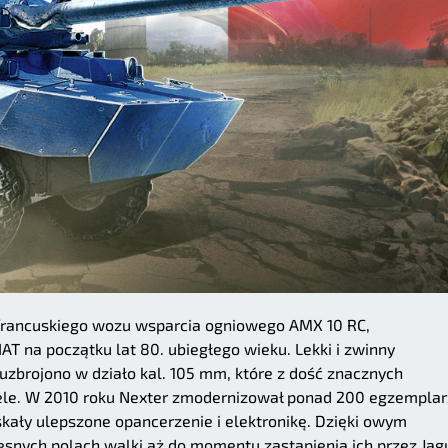
rancuskiego wozu wsparcia ogniowego AMX 10 RC,
T na początku lat 80. ubiegłego wieku. Lekki i zwinny
zbrojono w działo kal. 105 mm, które z dość znacznych
cele. W 2010 roku Nexter zmodernizował ponad 200 egzemplar
skały ulepszone opancerzenie i elektronikę. Dzięki owym
snych polach walki aż do momentu zastąpienia ich przez Jag