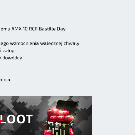
iomu AMX 10 RCR Bastille Day
nego wzmocnienia walecznej chwały
 załogi
ń dowódcy
zenia