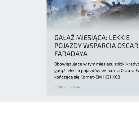
GAŁĄŹ MIESIĄCA: LEKKIE
POJAZDY WSPARCIA OSCAR
FARADAYA
Obowiązujące w tym miesiącu zniżki kredy
gałąź lekkich pojazdów wsparcia Oscara F
kończącą się Kornet-EM i K21 XC8!
10/01/2018 - 15:46