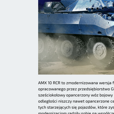
AMX 10 RCR to zmodernizowana wersja f
opracowanego przez przedsiębiorstwo GIA
sześciokołowy opancerzony wóz bojowy u
odległości niszczy nawet opancerzone 
tych starzejących się pojazdów, które zy
modernizacjom radziły sobie na współcze