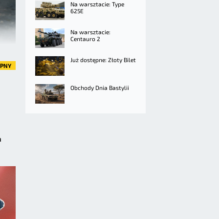
Na warsztacie: Type
625E
Na warsztacie:
Centauro 2
Już dostępne: Złoty Bilet
ĘPNY
Obchody Dnia Bastylii
a