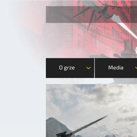
O grze
Media