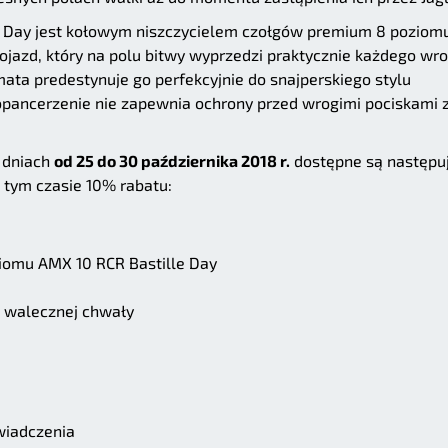
 Day jest kołowym niszczycielem czołgów premium 8 poziom
pojazd, który na polu bitwy wyprzedzi praktycznie każdego wr
ata predestynuje go perfekcyjnie do snajperskiego stylu
e opancerzenie nie zapewnia ochrony przed wrogimi pociskami 
w dniach
od 25 do 30 października 2018 r.
dostępne są następu
w tym czasie 10% rabatu:
iomu AMX 10 RCR Bastille Day
 walecznej chwały
wiadczenia