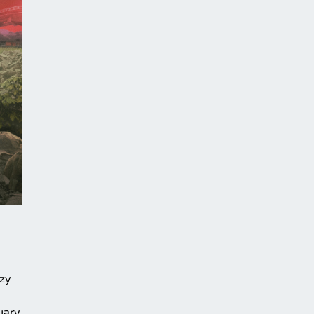
zy
uary.