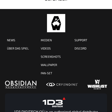
NEWS
MEDIEN
SUPPORT
ÜBER DAS SPIEL
VIDEOS
DISCORD
SCREENSHOTS
WALLPAPER
FAN-SET
1D3 DIGITECH OÜ is an authorized global distributor