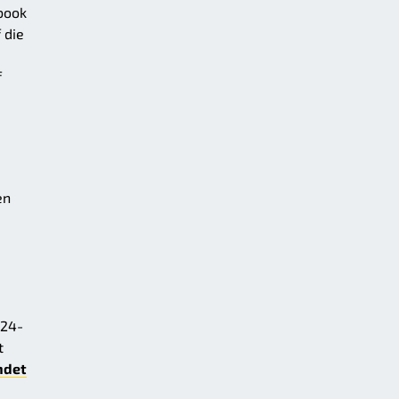
book
 die
f
en
 24-
t
ndet