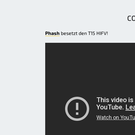
C
Phash
besetzt den T15 HIFV!