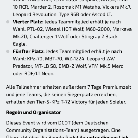
10 RCR, Marder 2, Rosomak M1 Wataha, Vickers Mk.7,
Leopard Revolution, Type 96B oder Ascod LT.
Vierter Platz:
Jedes Teammitglied erhält je nach
Wahl: PTL-02, Wiesel HOT Wolf, M60-2000, Merkava
Mk.2D, Challenger 1 Wolf oder Stingray 2 Black
Eagle.
Fünfter Platz:
Jedes Teammitglied erhält je nach
Wahl: KPz-70, MBT-70, WZ-1224, Leopard 2AV
Predator, MT-LB S8, BMD-2 Wolf, VFM Mk.5 Merc
oder RDF/LT Neon.
Alle Teilnehmer erhalten außerdem 7 Tage Premiumzeit
und jene Teams, die keinen Siegerplatz erreichen,
erhalten den Tier-5-KPz T-72 Victory für jeden Spieler.
Regeln und Organisator
Dieses Event wird vom DCOT (dem Deutschen
Community Organisations-Team) ausgetragen. Eine
Übersicht über die Regeln findet ihr
unter diesem Link.