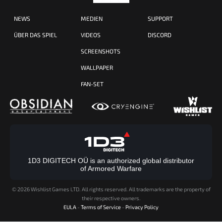
NEWS
MEDIEN
SUPPORT
ÜBER DAS SPIEL
VIDEOS
DISCORD
SCREENSHOTS
WALLPAPER
FAN-SET
1D3 DIGITECH OÜ is an authorized global distributor
of Armored Warfare
©
2026 Wishlist Games LTD. All rights reserved. All trademarks are the property of
their respective owners.
EULA
-
Terms of Service
-
Privacy Policy