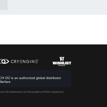
 OÜ is an authorized global distributor
Warfare
ved. All trademarks are the property of their respective