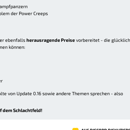
 Kampfpanzern
blem der Power Creeps
uer ebenfalls
herausragende Preise
vorbereitet - die glücklic
men können:
e
er
alte von Update 0.16 sowie andere Themen sprechen - also
f dem Schlachtfeld!