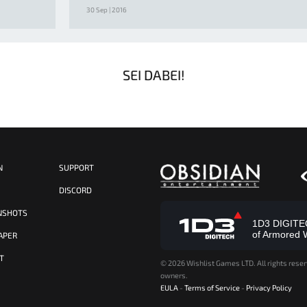
30 Sep | 2016
SEI DABEI!
N
SUPPORT
S
DISCORD
NSHOTS
1D3 DIGITECH
of Armored 
APER
T
©
2026 Wishlist Games LTD. All rights reser
owners.
EULA
-
Terms of Service
-
Privacy Policy