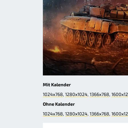
Mit Kalender
1024x768
,
1280x1024
,
1366x768
,
1600x1
Ohne Kalender
1024x768
,
1280x1024
,
1366x768
,
1600x1