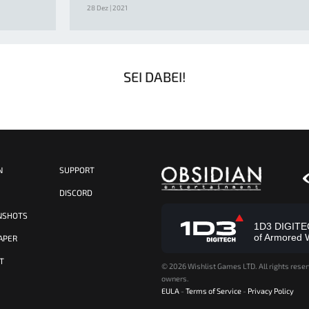
28 Dez | 2021
SEI DABEI!
N
SUPPORT
S
DISCORD
NSHOTS
1D3 DIGITECH
of Armored 
APER
T
©
2026 Wishlist Games LTD. All rights reser
owners.
EULA
-
Terms of Service
-
Privacy Policy