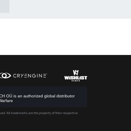
 OÜ is an authorized global distributor
Warfare
ved. All trademarks are the property of their respective