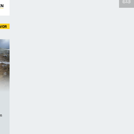
EN
VOR
en