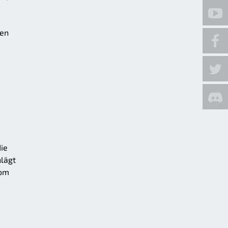
gen
ie
hlägt
vom