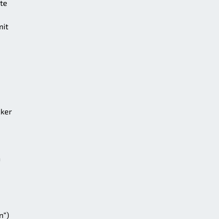
te
mit
cker
n
n“)