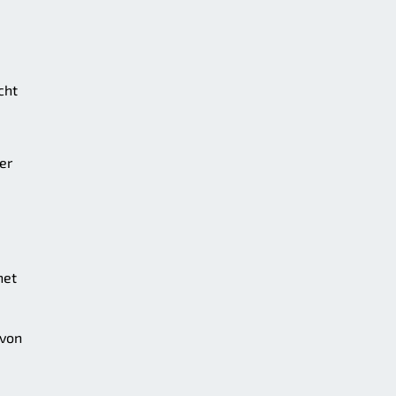
cht
er
net
 von