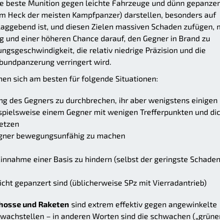
ie beste Munition gegen leichte Fahrzeuge und dünn gepanzer
m Heck der meisten Kampfpanzer) darstellen, besonders auf
hlaggebend ist, und diesen Zielen massiven Schaden zufügen, 
und einer höheren Chance darauf, den Gegner in Brand zu
ungsgeschwindigkeit, die relativ niedrige Präzision und die
erbundpanzerung verringert wird.
en sich am besten für folgende Situationen:
ng des Gegners zu durchbrechen, ihr aber wenigstens einigen
spielsweise einem Gegner mit wenigen Trefferpunkten und di
setzen
egner bewegungsunfähig zu machen
innahme einer Basis zu hindern (selbst der geringste Schade
icht gepanzert sind (üblicherweise SPz mit Vierradantrieb)
hosse und Raketen
sind extrem effektiv gegen angewinkelte
hwachstellen – in anderen Worten sind die schwachen („grüne