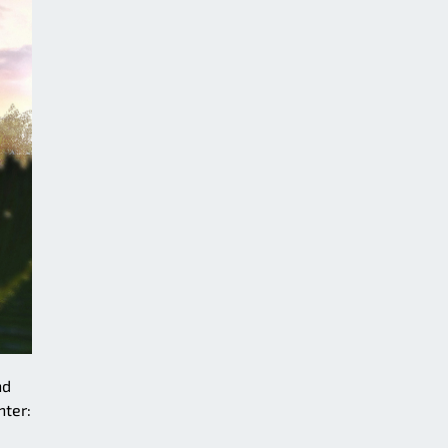
nd
nter: