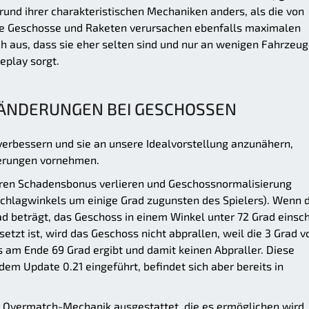
nd ihrer charakteristischen Mechaniken anders, als die von
se Geschosse und Raketen verursachen ebenfalls maximalen
ch aus, dass sie eher selten sind und nur an wenigen Fahrzeu
eplay sorgt.
ÄNDERUNGEN BEI GESCHOSSEN
verbessern und sie an unsere Idealvorstellung anzunähern,
erungen vornehmen.
ren Schadensbonus verlieren und Geschossnormalisierung
chlagwinkels um einige Grad zugunsten des Spielers). Wenn d
ad beträgt, das Geschoss in einem Winkel unter 72 Grad einsc
setzt ist, wird das Geschoss nicht abprallen, weil die 3 Grad 
am Ende 69 Grad ergibt und damit keinen Abpraller. Diese
em Update 0.21 eingeführt, befindet sich aber bereits in
r Overmatch-Mechanik ausgestattet, die es ermöglichen wird,