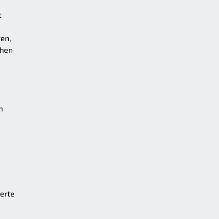
t
gen,
ehen
n
erte