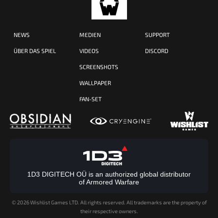
NEWS
MEDIEN
SUPPORT
ÜBER DAS SPIEL
VIDEOS
DISCORD
SCREENSHOTS
WALLPAPER
FAN-SET
1D3 DIGITECH OÜ is an authorized global distributor
of Armored Warfare
©
2026 Wishlist Games LTD. All rights reserved. All trademarks are the property of
their respective owners.