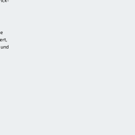
ick-
de
ert,
 und