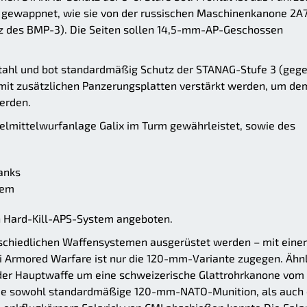
ewappnet, wie sie von der russischen Maschinenkanone 2A
 des BMP-3). Die Seiten sollen 14,5-mm-AP-Geschossen
ahl und bot standardmäßig Schutz der STANAG-Stufe 3 (geg
it zusätzlichen Panzerungsplatten verstärkt werden, um de
erden.
elmittelwurfanlage Galix im Turm gewährleistet, sowie des
tanks
tem
n Hard-Kill-APS-System angeboten.
rschiedlichen Waffensystemen ausgerüstet werden – mit einer
 Armored Warfare ist nur die 120-mm-Variante zugegen. Ähnl
 der Hauptwaffe um eine schweizerische Glattrohrkanone vom
ie sowohl standardmäßige 120-mm-NATO-Munition, als auch 