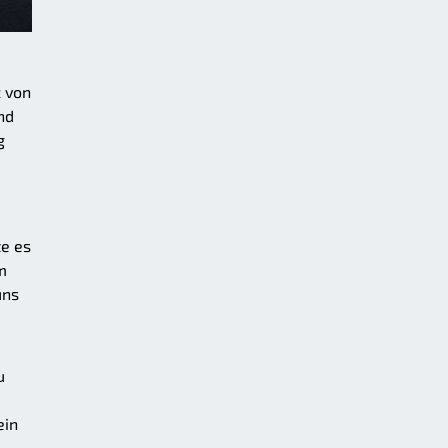
z von
nd
g
d
te es
m
uns
u
ein