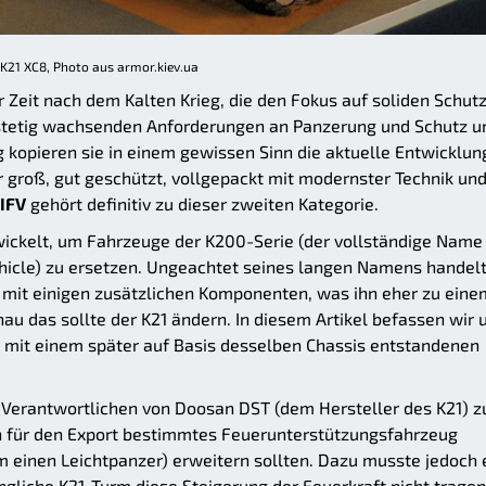
K21 XC8, Photo aus armor.kiev.ua
r Zeit nach dem Kalten Krieg, die den Fokus auf soliden Schut
stetig wachsenden Anforderungen an Panzerung und Schutz u
kopieren sie in einem gewissen Sinn die aktuelle Entwicklun
r groß, gut geschützt, vollgepackt mit modernster Technik un
 IFV
gehört definitiv zu dieser zweiten Kategorie.
wickelt, um Fahrzeuge der K200-Serie (der vollständige Name
ehicle) zu ersetzen. Ungeachtet seines langen Namens handel
 mit einigen zusätzlichen Komponenten, was ihn eher zu eine
u das sollte der K21 ändern. In diesem Artikel befassen wir 
n mit einem später auf Basis desselben Chassis entstandenen
Verantwortlichen von Doosan DST (dem Hersteller des K21) z
in für den Export bestimmtes Feuerunterstützungsfahrzeug
m einen Leichtpanzer) erweitern sollten. Dazu musste jedoch 
ngliche K21-Turm diese Steigerung der Feuerkraft nicht tragen