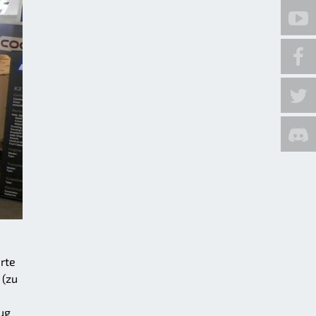
rte
 (zu
eug