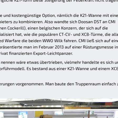
che und kostengünstige Option, nämlich die K21-Wanne mit ein
nbieters zu kombinieren. Also wandte sich Doosan DST an CMI
n Cockerill), einen belgischen Konzern, der sich auf die
lisiert hat, wie die populären CT-CV- und XC8-Türme, die all
d Warfare die beiden WWO Wilk fahren. CMI ließ sich auf ein
räsentierte man im Februar 2013 auf einer Rüstungsmesse in
ivat finanzierten Export-Leichtpanzer.
 nennen wäre etwas übertrieben, vielmehr handelte es sich 
Vorführmodell. Es bestand aus einer K21-Wanne und einem XC
erungen vorgenommen. Man baute den Truppenraum einfach 