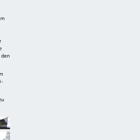
em
e
e
 den
um
8-
zu