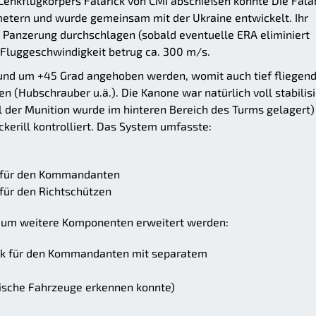
enkflugkörpers Falarick von CMI abschießen konnte Die Falar
metern und wurde gemeinsam mit der Ukraine entwickelt. Ihr
anzerung durchschlagen (sobald eventuelle ERA eliminiert
 Fluggeschwindigkeit betrug ca. 300 m/s.
und um +45 Grad angehoben werden, womit auch tief fliegen
 (Hubschrauber u.ä.). Die Kanone war natürlich voll stabilisi
 der Munition wurde im hinteren Bereich des Turms gelagert)
kerill kontrolliert. Das System umfasste:
ik für den Kommandanten
 für den Richtschützen
 um weitere Komponenten erweitert werden:
tik für den Kommandanten mit separatem
erische Fahrzeuge erkennen konnte)