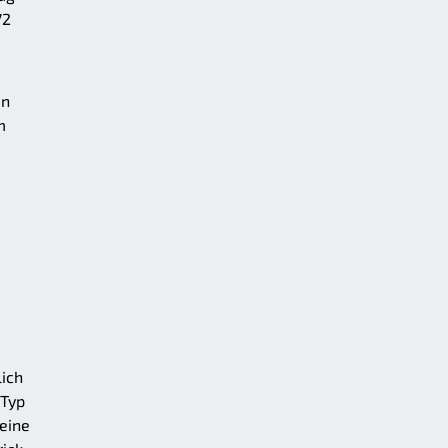
72
en
m
ich
 Typ
eine