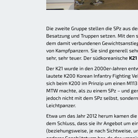
Die zweite Gruppe stellen die SPz aus de
Besatzung und Truppen setzen. Mit den 
dem damit verbundenen Gewichtsanstieg 
von Kampfpanzern. Sie sind generell seh
sehr, sehr teuer. Der südkoreanische
K21
Der K21 wurde in den 2000er-Jahren ent
lautete K200 Korean Infantry Fighting V
sich beim K200 im Prinzip um einen M113
MTW machte, als zu einem SPz – und gena
jedoch nicht mit dem SPz selbst, sonder
Leichtpanzer.
Etwa um das Jahr 2012 herum kamen die 
dem Schluss, dass sie ihr Angebot um e
(beziehungsweise, je nach Sichtweise, u
anderer Geschützturm her, da der ursprü