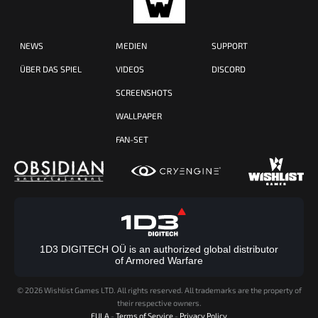
NEWS
MEDIEN
SUPPORT
ÜBER DAS SPIEL
VIDEOS
DISCORD
SCREENSHOTS
WALLPAPER
FAN-SET
1D3 DIGITECH OÜ is an authorized global distributor
of Armored Warfare
©
2026 Wishlist Games LTD. All rights reserved. All trademarks are the property of
their respective owners.
EULA
-
Terms of Service
-
Privacy Policy