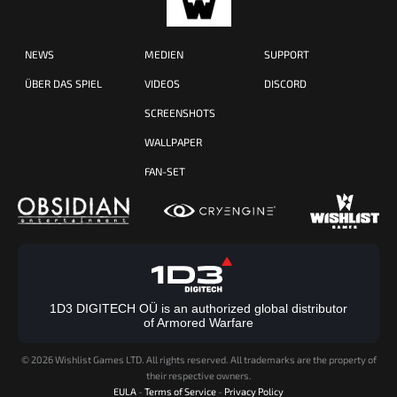
NEWS
MEDIEN
SUPPORT
ÜBER DAS SPIEL
VIDEOS
DISCORD
SCREENSHOTS
WALLPAPER
FAN-SET
1D3 DIGITECH OÜ is an authorized global distributor
of Armored Warfare
©
2026 Wishlist Games LTD. All rights reserved. All trademarks are the property of
their respective owners.
EULA
-
Terms of Service
-
Privacy Policy