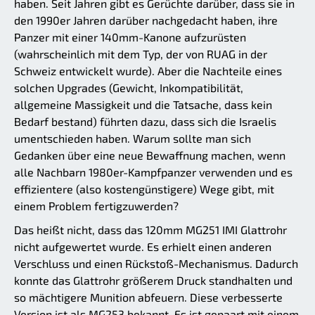
haben. Seit Jahren gibt es Gerüchte darüber, dass sie in
den 1990er Jahren darüber nachgedacht haben, ihre
Panzer mit einer 140mm-Kanone aufzurüsten
(wahrscheinlich mit dem Typ, der von RUAG in der
Schweiz entwickelt wurde). Aber die Nachteile eines
solchen Upgrades (Gewicht, Inkompatibilität,
allgemeine Massigkeit und die Tatsache, dass kein
Bedarf bestand) führten dazu, dass sich die Israelis
umentschieden haben. Warum sollte man sich
Gedanken über eine neue Bewaffnung machen, wenn
alle Nachbarn 1980er-Kampfpanzer verwenden und es
effizientere (also kostengünstigere) Wege gibt, mit
einem Problem fertigzuwerden?
Das heißt nicht, dass das 120mm MG251 IMI Glattrohr
nicht aufgewertet wurde. Es erhielt einen anderen
Verschluss und einen Rückstoß-Mechanismus. Dadurch
konnte das Glattrohr größerem Druck standhalten und
so mächtigere Munition abfeuern. Diese verbesserte
Version ist als MG253 bekannt. Es ist gepaart mit einem