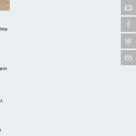
chte
llem
i.
n