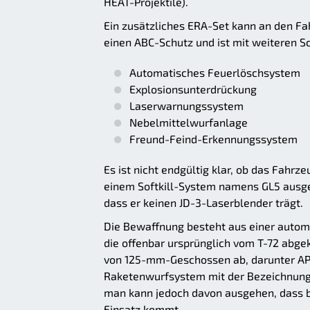
HEAT-Projektile).
Ein zusätzliches ERA-Set kann an den F
einen ABC-Schutz und ist mit weiteren S
Automatisches Feuerlöschsystem
Explosionsunterdrückung
Laserwarnungssystem
Nebelmittelwurfanlage
Freund-Feind-Erkennungssystem
Es ist nicht endgültig klar, ob das Fahr
einem Softkill-System namens GL5 ausges
dass er keinen JD-3-Laserblender trägt.
Die Bewaffnung besteht aus einer automa
die offenbar ursprünglich vom T-72 abgek
von 125-mm-Geschossen ab, darunter AP
Raketenwurfsystem mit der Bezeichnung G
man kann jedoch davon ausgehen, dass b
Einsatz kommt.