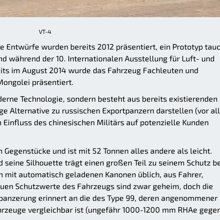
VT-4
ste Entwürfe wurden bereits 2012 präsentiert, ein Prototyp tau
and während der 10. Internationalen Ausstellung für Luft- und
its im August 2014 wurde das Fahrzeug Fachleuten und
Mongolei präsentiert.
erne Technologie, sondern besteht aus bereits existierenden
e Alternative zu russischen Exportpanzern darstellen (vor a
 Einfluss des chinesischen Militärs auf potenzielle Kunden
 Gegenstücke und ist mit 52 Tonnen alles andere als leicht.
d seine Silhouette trägt einen großen Teil zu seinem Schutz be
n mit automatisch geladenen Kanonen üblich, aus Fahrer,
uen Schutzwerte des Fahrzeugs sind zwar geheim, doch die
panzerung erinnert an die des Type 99, deren angenommener
hrzeuge vergleichbar ist (ungefähr 1000-1200 mm RHAe gege