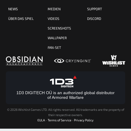
NEWS
MEDIEN
SUPPORT
ÜBER DAS SPIEL
VIDEOS
DISCORD
SCREENSHOTS
WALLPAPER
FAN-SET
1D3 DIGITECH OÜ is an authorized global distributor
of Armored Warfare
©
2026 Wishlist Games LTD. All rights reserved. All trademarks are the property of
their respective owners.
EULA
-
Terms of Service
-
Privacy Policy