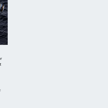
ür
t
: