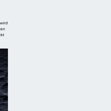
 wird
zen
ekt