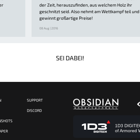
er
der Zeit, herauszufinden, aus welchem Holz ihr
geschnitzt seid. Also nehmt am Wettkampf teil und
gewinnt großartige Preise!
08 Aug | 2016
SEI DABEI!
N
SUPPORT
S
DISCORD
NSHOTS
1D3 DIGITECH
of Armored 
APER