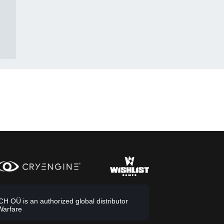
 OÜ is an authorized global distributor
Warfare