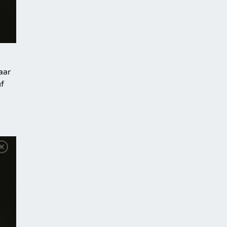
aar
uf