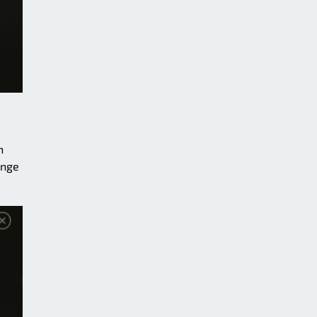
n
enge