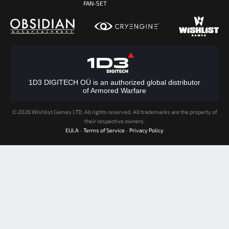
FAN-SET
1D3 DIGITECH OÜ is an authorized global distributor
of Armored Warfare
©
2026 Wishlist Games LTD. All rights reserved. All trademarks are the property of
their respective owners.
EULA
-
Terms of Service
-
Privacy Policy