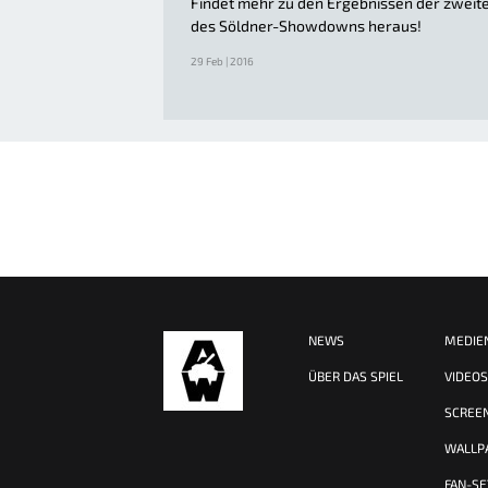
Findet mehr zu den Ergebnissen der zweit
des Söldner-Showdowns heraus!
29 Feb | 2016
NEWS
MEDIE
ÜBER DAS SPIEL
VIDEO
SCREE
WALLP
FAN-SE