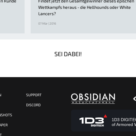
en Runde
Findet jetzt den Gesamtgewinner dieses epischen
Wettkampfs heraus - die Hellhounds oder White
Lancers?
07 Mär | 2016
SEI DABEI!
N
SUPPORT
S
DISCORD
NSHOTS
1D3 DIGITECH
of Armored 
APER
T