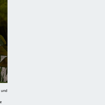
n und
ie