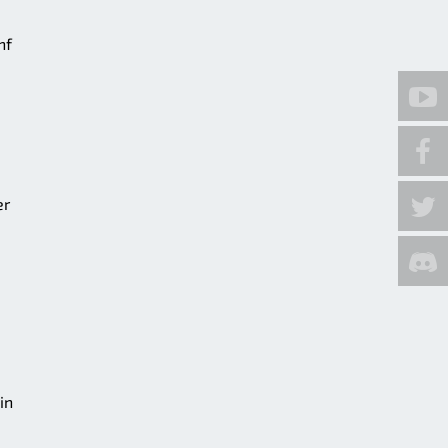
nf
er
in