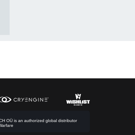
 OÜ is an authorized global distributor
Warfare