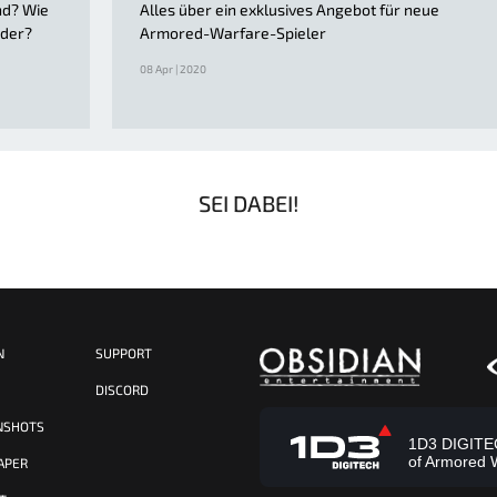
nd? Wie
Alles über ein exklusives Angebot für neue
nder?
Armored-Warfare-Spieler
08 Apr | 2020
SEI DABEI!
N
SUPPORT
S
DISCORD
NSHOTS
1D3 DIGITECH
of Armored 
APER