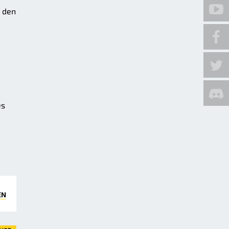
 den
es
EN