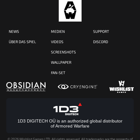
NEWS
MEDIEN
SUPPORT
ÜBER DAS SPIEL
VIDEOS
DISCORD
SCREENSHOTS
WALLPAPER
FAN-SET
1D3 DIGITECH OÜ is an authorized global distributor
of Armored Warfare
©
2026 Wishlist Games LTD. All rights reserved. All trademarks are the property of