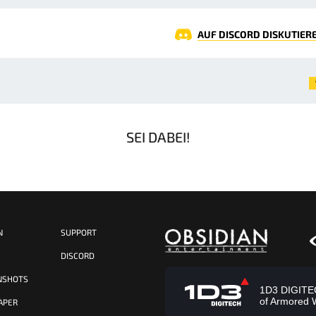
AUF DISCORD DISKUTIER
SEI DABEI!
N
SUPPORT
S
DISCORD
NSHOTS
1D3 DIGITECH
of Armored 
APER