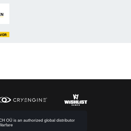
EN
VOR
 OÜ is an authorized global distributor
Warfare