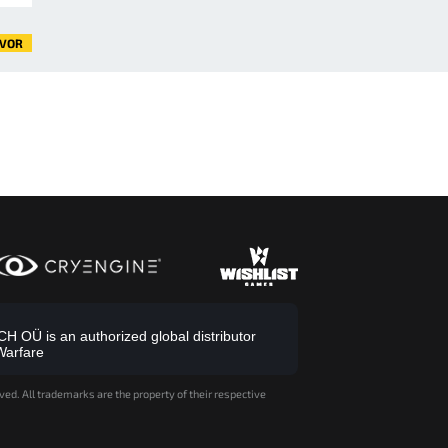
VOR
 OÜ is an authorized global distributor
Warfare
ved. All trademarks are the property of their respective