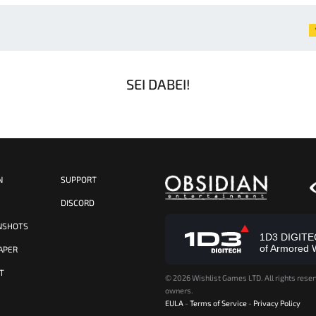
SEI DABEI!
N
SUPPORT
S
DISCORD
NSHOTS
1D3 DIGITECH
of Armored 
APER
T
©
2026 Wishlist Games LTD. All rights reser
owners.
EULA
-
Terms of Service
-
Privacy Policy