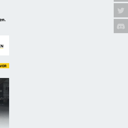
en.
EN
VOR