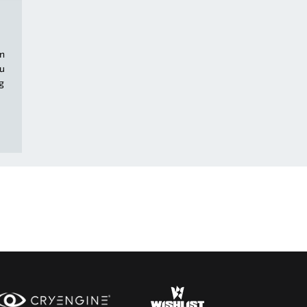
en
zu
g